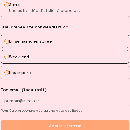
SYNTHÈSE
DOCUMENTS
AUDIO OVERVIEWS
Autre
Une autre idée d’atelier à proposer.
VOIR L'OUTIL
Quel créneau te conviendrait ?
*
En semaine, en soirée
Week-end
Peu importe
Ton email (facultatif)
ASSISTANTS IA
ELEVENLABS
Pour être prévenu·e dès qu’une date est fixée.
Génération de voix IA ultra-réaliste et
clonage vocal. Idéal pour habiller un
Je suis intéressé
format audio ou produire une voix off.