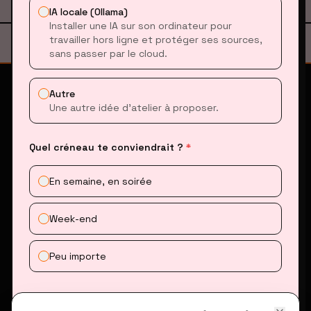
IA locale (Ollama)
Installer une IA sur son ordinateur pour
travailler hors ligne et protéger ses sources,
Signaler un problème sur cette page
sans passer par le cloud.
Autre
Une autre idée d’atelier à proposer.
// LE KIOSQUE
//
CONTENU
Modules
Formation en vibecoding
Quel créneau te conviendrait ?
*
pour journalistes et
Outils
professionnels des médias.
En semaine, en soirée
Blog
Week-end
//
RESSOURCES
//
CONTACT
FAQ
Nous contacter
Peu importe
Mentions légales
Nous soutenir
Connecter un assistant IA
Ton email (facultatif)