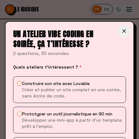
Passer au contenu
LE KIOSQUE
FR
EN
UN ATELIER VIBE CODING EN
SOIRÉE, ÇA T’INTÉRESSE ?
2 questions, 30 secondes
CONTENU EN COURS DE RÉDACTION
Quels ateliers t’intéressent ?
*
Cette leçon sera disponible très prochainement.
Construire son site avec Lovable
Créer et publier un site complet en une soirée,
Retour au programme du module
sans écrire de code.
Prototyper un outil journalistique en 90 min
Développer une mini-app à partir d’un template
prêt à l’emploi.