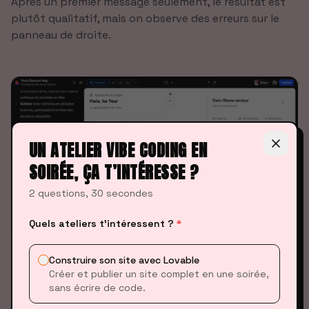
Après un premier message seulement, le résultat est
plutôt qualitatif, mais on observe des erreurs sur le
panneau de droite.
UN ATELIER VIBE CODING EN
SOIRÉE, ÇA T’INTÉRESSE ?
2 questions, 30 secondes
Quels ateliers t’intéressent ?
*
Construire son site avec Lovable
Je vais donc lui demander de régler les problèmes, qui
Créer et publier un site complet en une soirée,
sans écrire de code.
sont visiblement dû à la base de données. Je lui
envoie directement un chat, avec une capture d’écran