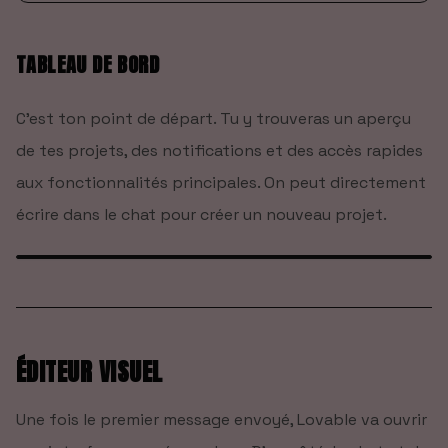
TABLEAU DE BORD
1
/
15
TABLEAU DE BORD PRINCIPAL
C'est ton point de départ. Tu y trouveras un aperçu
L'interface centrale de Lovable où vous visualisez
de tes projets, des notifications et des accès rapides
votre application en temps réel.
aux fonctionnalités principales. On peut directement
écrire dans le chat pour créer un nouveau projet.
ÉDITEUR VISUEL
Une fois le premier message envoyé, Lovable va ouvrir