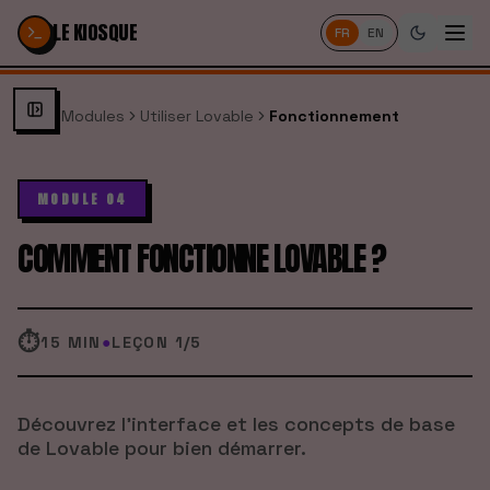
Passer au contenu
LE KIOSQUE
FR
EN
Modules
Utiliser Lovable
Fonctionnement
MODULE 04
COMMENT FONCTIONNE LOVABLE ?
⏱
15 MIN
●
LEÇON
1
/
5
Découvrez l'interface et les concepts de base
de Lovable pour bien démarrer.