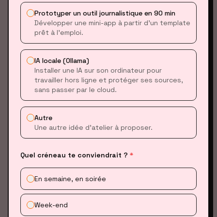
des erreurs.
Prototyper un outil journalistique en 90 min
Développer une mini-app à partir d’un template
prêt à l’emploi.
IA locale (Ollama)
Installer une IA sur son ordinateur pour
travailler hors ligne et protéger ses sources,
sans passer par le cloud.
Autre
Une autre idée d’atelier à proposer.
Quel créneau te conviendrait ?
*
Lovable a trouvé le problème, mais a fait une erreur
En semaine, en soirée
lors de la construction de l’application. Il suffit
d’appuyer sur “Fix”.
Week-end