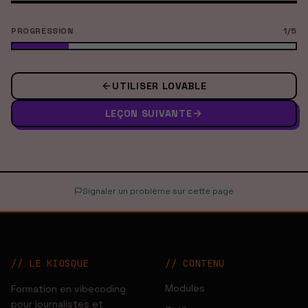
PROGRESSION
1
/
5
UTILISER LOVABLE
LEÇON SUIVANTE
Signaler un problème sur cette page
// LE KIOSQUE
//
CONTENU
Modules
Formation en vibecoding
pour journalistes et