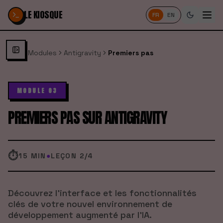
Passer au contenu
LE KIOSQUE
FR
EN
Modules
Antigravity
Premiers pas
MODULE 03
PREMIERS PAS SUR ANTIGRAVITY
⏱
15 MIN
●
LEÇON
2
/
4
Découvrez l'interface et les fonctionnalités
clés de votre nouvel environnement de
développement augmenté par l'IA.