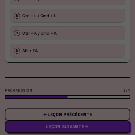
Ctrl + L / Cmd + L
B
Ctrl + K / Cmd + K
C
Alt + F4
D
PROGRESSION
2
/
4
LEÇON PRÉCÉDENTE
LEÇON SUIVANTE