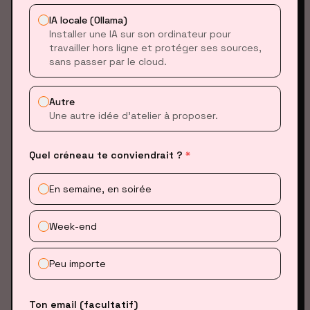
IA locale (Ollama)
Installer une IA sur son ordinateur pour
WORKFLOW : CORRIGER UNE ERREUR AVEC
travailler hors ligne et protéger ses sources,
L'AGENT
sans passer par le cloud.
C'est ici que la magie opère. L'agent ne fait pas que
Autre
Une autre idée d’atelier à proposer.
suggérer du code, il peut analyser vos erreurs,
exécuter le code pour comprendre le problème, et
Quel créneau te conviendrait ?
*
proposer une correction.
En semaine, en soirée
1. L'ERREUR
Week-end
Peu importe
Ton email (facultatif)