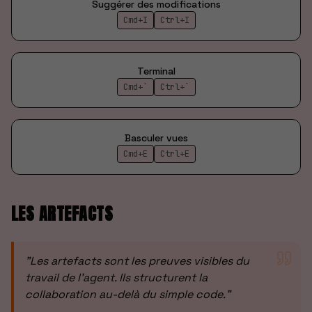
Suggérer des modifications
Cmd+I
Ctrl+I
Terminal
Cmd+`
Ctrl+`
Basculer vues
Cmd+E
Ctrl+E
LES ARTEFACTS
"
Les artefacts sont les preuves visibles du
travail de l'agent. Ils structurent la
collaboration au-delà du simple code.
"