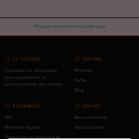
Signaler un problème sur cette page
// LE KIOSQUE
//
CONTENU
Modules
Formation en vibecoding
pour journalistes et
Outils
professionnels des médias.
Blog
//
RESSOURCES
//
CONTACT
FAQ
Nous contacter
Mentions légales
Nous soutenir
Connecter un assistant IA