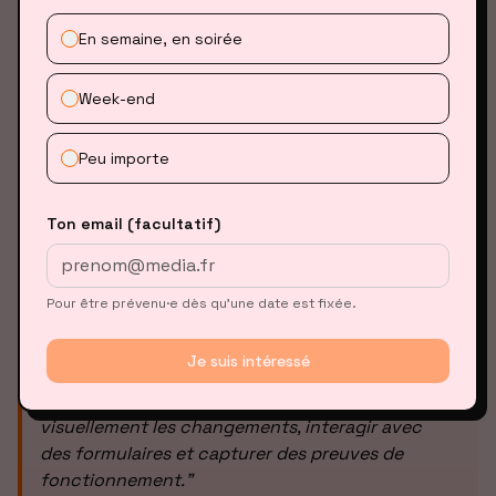
Gmail personnel
En semaine, en soirée
Autorisez Antigravity à accéder à votre
compte
Week-end
Peu importe
CONFIGURATION DU NAVIGATEUR
Ton email (facultatif)
Une étape essentielle pour permettre à l'agent
de voir ce qu'il crée.
Pour être prévenu·e dès qu’une date est fixée.
Je suis intéressé
"
L'agent Antigravity utilise le navigateur pour
ouvrir et tester des applications web, vérifier
visuellement les changements, interagir avec
des formulaires et capturer des preuves de
fonctionnement.
"