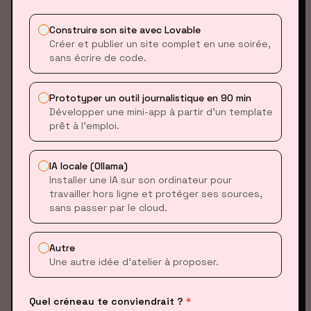
Policy
exécuter du
révision /
code JS ?
Désactivé
Construire son site avec Lovable
Créer et publier un site complet en une soirée,
sans écrire de code.
MODE EXAMEN (RECOMMANDÉ)
Prototyper un outil journalistique en 90 min
Ce mode est recommandé car il donne un équilibre
Développer une mini-app à partir d’un template
productivité / sécurité optimal pour démarrer.
prêt à l’emploi.
IA locale (Ollama)
Installer une IA sur son ordinateur pour
AUTHENTIFICATION GOOGLE
travailler hors ligne et protéger ses sources,
sans passer par le cloud.
Cliquez sur le bouton d'authentification
Autre
Votre navigateur s'ouvrira
Une autre idée d’atelier à proposer.
Connectez-vous avec votre compte
Quel créneau te conviendrait ?
*