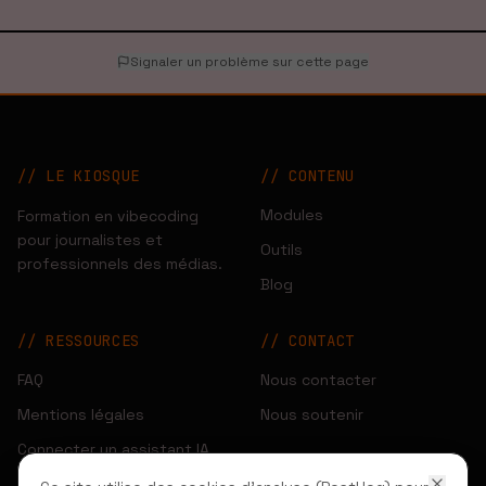
Signaler un problème sur cette page
// LE KIOSQUE
//
CONTENU
Modules
Formation en vibecoding
pour journalistes et
Outils
professionnels des médias.
Blog
//
RESSOURCES
//
CONTACT
FAQ
Nous contacter
Mentions légales
Nous soutenir
Connecter un assistant IA
Gérer les cookies