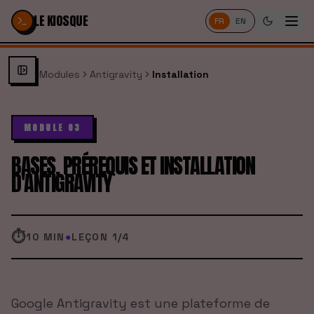
Passer au contenu
LE KIOSQUE
FR
EN
Modules
Antigravity
Installation
MODULE 03
BASES, PRÉREQUIS ET INSTALLATION
D'ANTIGRAVITY
⏱
10 MIN
●
LEÇON
1
/
4
Google Antigravity est une plateforme de