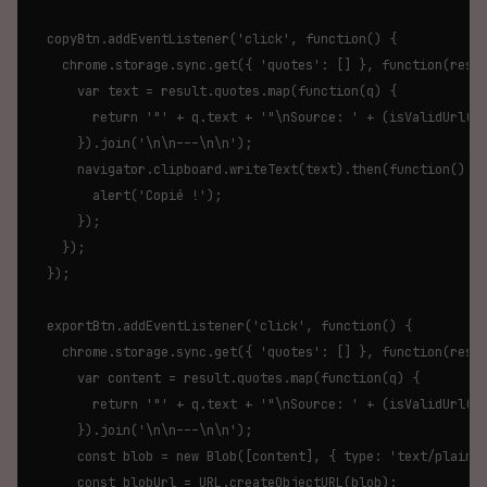
  copyBtn.addEventListener('click', function() {

    chrome.storage.sync.get({ 'quotes': [] }, function(resul
      var text = result.quotes.map(function(q) {

        return '"' + q.text + '"\nSource: ' + (isValidUrl(q.
      }).join('\n\n---\n\n');

      navigator.clipboard.writeText(text).then(function() {

        alert('Copié !');

      });

    });

  });

  exportBtn.addEventListener('click', function() {

    chrome.storage.sync.get({ 'quotes': [] }, function(resul
      var content = result.quotes.map(function(q) {

        return '"' + q.text + '"\nSource: ' + (isValidUrl(q.
      }).join('\n\n---\n\n');

      const blob = new Blob([content], { type: 'text/plain' 
      const blobUrl = URL.createObjectURL(blob);
