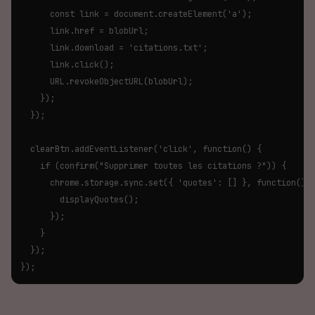
      const link = document.createElement('a');

      link.href = blobUrl;

      link.download = 'citations.txt';

      link.click();

      URL.revokeObjectURL(blobUrl);

    });

  });

  clearBtn.addEventListener('click', function() {

    if (confirm("Supprimer toutes les citations ?")) {

      chrome.storage.sync.set({ 'quotes': [] }, function() {
        displayQuotes();

      });

    }

  });

});