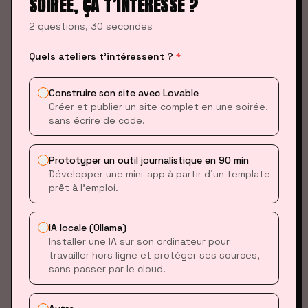
SOIRÉE, ÇA T’INTÉRESSE ?
        const a = document.createElement('a');

        if (isValidUrl(quote.url)) {

2 questions, 30 secondes
          a.href = quote.url;

Quels ateliers t’intéressent ?
*
          a.target = '_blank';

          a.textContent = quote.url;

        } else {

Construire son site avec Lovable
Créer et publier un site complet en une soirée,
          a.textContent = 'URL invalide';

sans écrire de code.
          a.style.color = '#999';

        }

        li.appendChild(a);

Prototyper un outil journalistique en 90 min
Développer une mini-app à partir d’un template
prêt à l’emploi.
        const small = document.createElement('small');

        small.textContent = 'Le: ' + quote.date;

        li.appendChild(small);

IA locale (Ollama)
Installer une IA sur son ordinateur pour
travailler hors ligne et protéger ses sources,
        quotesList.appendChild(li);

sans passer par le cloud.
      });

    });

  }
