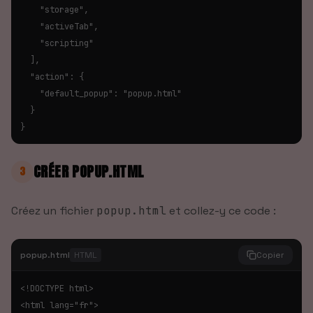
    "storage",

    "activeTab",

    "scripting"

  ],

  "action": {

    "default_popup": "popup.html"

  }

}
CRÉER POPUP.HTML
3
Créez un fichier
popup.html
et collez-y ce code :
popup.html
HTML
Copier
<!DOCTYPE html>

<html lang="fr">
