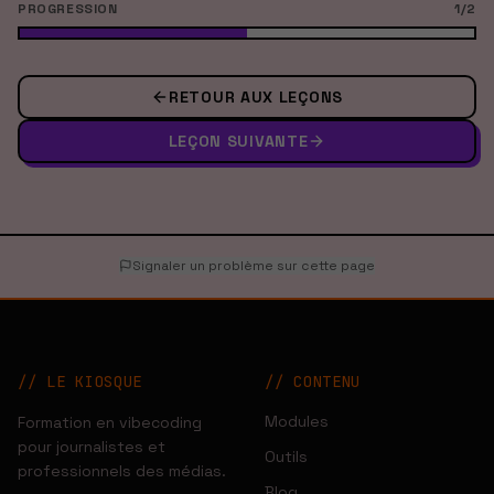
PROGRESSION
1
/
2
RETOUR AUX LEÇONS
LEÇON SUIVANTE
Signaler un problème sur cette page
// LE KIOSQUE
//
CONTENU
Modules
Formation en vibecoding
pour journalistes et
Outils
professionnels des médias.
Blog