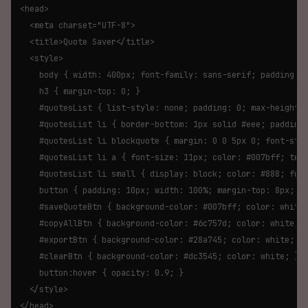
<head>

  <meta charset="UTF-8">

  <title>Quote Saver</title>

  <style>

    body { width: 400px; font-family: sans-serif; padding: 1
    h3 { margin-top: 0; }

    #quotesList { list-style: none; padding: 0; max-height: 
    #quotesList li { border-bottom: 1px solid #eee; padding:
    #quotesList li blockquote { margin: 0 0 5px 0; font-styl
    #quotesList li a { font-size: 11px; color: #007bff; text
    #quotesList li small { display: block; color: #888; font
    button { padding: 10px; width: 100%; margin-top: 8px; cu
    #saveQuoteBtn { background-color: #007bff; color: white;
    #copyAllBtn { background-color: #6c757d; color: white; }
    #exportBtn { background-color: #28a745; color: white; }

    #clearBtn { background-color: #dc3545; color: white; }

    button:hover { opacity: 0.9; }

  </style>

</head>
