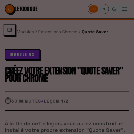
Passer au contenu
LE KIOSQUE
FR
EN
Modules
Extensions Chrome
Quote Saver
MODULE 02
CRÉEZ VOTRE EXTENSION "QUOTE SAVER"
POUR CHROME
⏱
30 MINUTES
●
LEÇON
1
/
2
À la fin de cette leçon, vous aurez construit et
installé votre propre extension "Quote Saver".