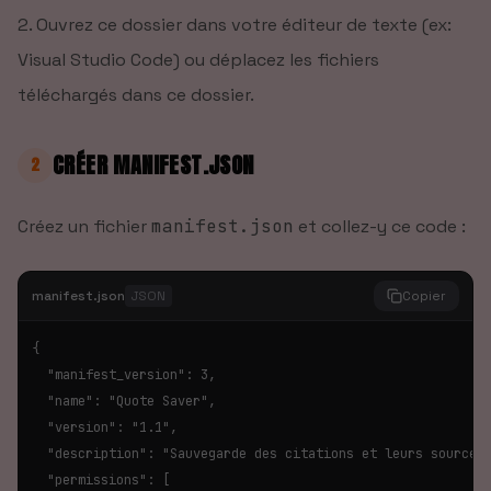
Ouvrez ce dossier dans votre éditeur de texte (ex:
Visual Studio Code) ou déplacez les fichiers
téléchargés dans ce dossier.
CRÉER MANIFEST.JSON
2
Créez un fichier
manifest.json
et collez-y ce code :
manifest.json
JSON
Copier
{

  "manifest_version": 3,

  "name": "Quote Saver",

  "version": "1.1",

  "description": "Sauvegarde des citations et leurs sources 
  "permissions": [
