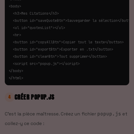
<body>

  <h3>Mes Citations</h3>

  <button id="saveQuoteBtn">Sauvegarder la sélection</button
  <ul id="quotesList"></ul>

  <hr>

  <button id="copyAllBtn">Copier tout le texte</button>

  <button id="exportBtn">Exporter en .txt</button>

  <button id="clearBtn">Tout supprimer</button>

  <script src="popup.js"></script>

</body>

</html>
CRÉER POPUP.JS
4
C'est la pièce maîtresse. Créez un fichier
popup.js
et
collez-y ce code :