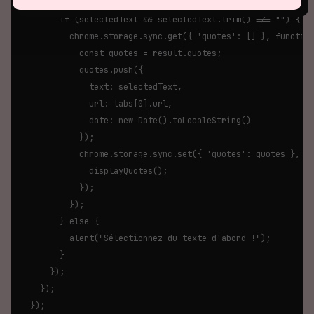
        const selectedText = selection[0] && selection[0].re
        if (selectedText && selectedText.trim() !== "") {

          chrome.storage.sync.get({ 'quotes': [] }, function
            const quotes = result.quotes;

            quotes.push({

              text: selectedText,

              url: tabs[0].url,

              date: new Date().toLocaleString()

            });

            chrome.storage.sync.set({ 'quotes': quotes }, fu
              displayQuotes();

            });

          });

        } else {

          alert("Sélectionnez du texte d'abord !");

        }

      });

    });

  });
