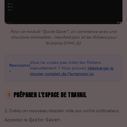
Pour ce module "Quote Saver", on commence avec une
structure minimaliste : manifest.json et les fichiers pour
la popup (html, js).
Vous ne voulez pas créer les fichiers
Raccourci
manuellement ? Vous pouvez
télécharger le
:
dossier complet de l'extension ici
.
PRÉPARER L'ESPACE DE TRAVAIL
1
Créez un nouveau dossier vide sur votre ordinateur.
Appelez-le
Quote-Saver
.