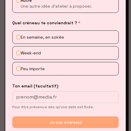
Autre
Une autre idée d’atelier à proposer.
  function isValidUrl(url) {

    try {

Quel créneau te conviendrait ?
*
      const urlObj = new URL(url);

      return ['http:', 'https:'].includes(urlObj.protocol);

En semaine, en soirée
    } catch {

      return false;

Week-end
    }

  }

Peu importe
  displayQuotes();

Ton email (facultatif)
  saveBtn.addEventListener('click', function() {

    chrome.tabs.query({ active: true, currentWindow: true },
      chrome.scripting.executeScript({

Pour être prévenu·e dès qu’une date est fixée.
        target: { tabId: tabs[0].id },

        function: function() { return window.getSelection().
Je suis intéressé
      }, function(selection) {
