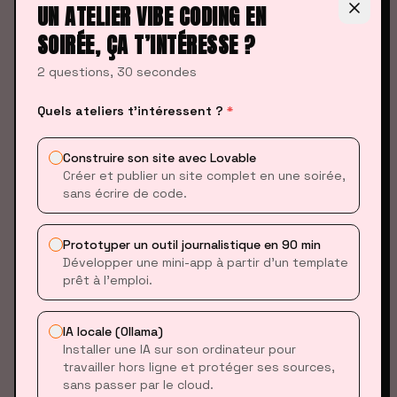
UN ATELIER VIBE CODING EN
pas le déboguer quand il bugge.
SOIRÉE, ÇA T’INTÉRESSE ?
3. RISQUES DE SÉCURITÉ
2 questions, 30 secondes
Databricks a découvert que le vibe coding peut
Quels ateliers t’intéressent ?
*
introduire des vulnérabilités critiques
[14]
:
Construire son site avec Lovable
Créer et publier un site complet en une soirée,
•
Injections SQL
: Une injection SQL est une attaque
sans écrire de code.
où un pirate insère du code malveillant dans un
champ de formulaire web pour manipuler la base de
Prototyper un outil journalistique en 90 min
données et voler ou détruire des informations.
Développer une mini-app à partir d’un template
prêt à l’emploi.
•
Cross-site scripting (XSS)
: Le XSS permet à un
attaquant d'injecter du code JavaScript dans un
IA locale (Ollama)
Installer une IA sur son ordinateur pour
site web qui s'exécute dans le navigateur des
travailler hors ligne et protéger ses sources,
visiteurs pour voler leurs données personnelles.
sans passer par le cloud.