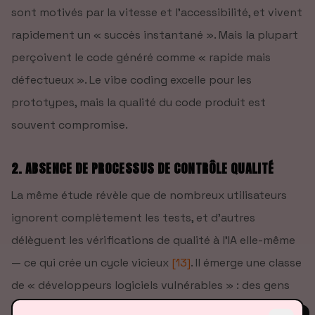
sont motivés par la vitesse et l'accessibilité, et vivent
rapidement un « succès instantané ». Mais la plupart
perçoivent le code généré comme « rapide mais
défectueux ». Le vibe coding excelle pour les
prototypes, mais la qualité du code produit est
souvent compromise.
2. ABSENCE DE PROCESSUS DE CONTRÔLE QUALITÉ
La même étude révèle que de nombreux utilisateurs
ignorent complètement les tests, et d'autres
délèguent les vérifications de qualité à l'IA elle-même
— ce qui crée un cycle vicieux
[13]
. Il émerge une classe
de « développeurs logiciels vulnérables » : des gens
qui peuvent construire un produit mais ne peuvent