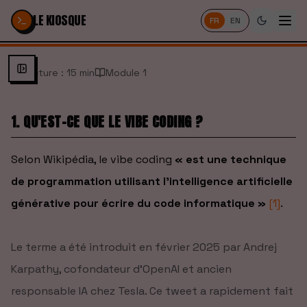
Passer au contenu
LE KIOSQUE
FR
EN
Lecture : 15 min
Module 1
1. QU'EST-CE QUE LE VIBE CODING ?
Selon Wikipédia, le vibe coding
« est une technique
de programmation utilisant l'intelligence artificielle
générative pour écrire du code informatique »
[1]
.
Le terme a été introduit en février 2025 par Andrej
Karpathy, cofondateur d'OpenAI et ancien
responsable IA chez Tesla. Ce tweet a rapidement fait