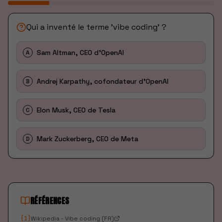
Qui a inventé le terme 'vibe coding' ?
Sam Altman, CEO d'OpenAI
A
Andrej Karpathy, cofondateur d'OpenAI
B
Elon Musk, CEO de Tesla
C
Mark Zuckerberg, CEO de Meta
D
RÉFÉRENCES
[
1
]
Wikipedia - Vibe coding (FR)