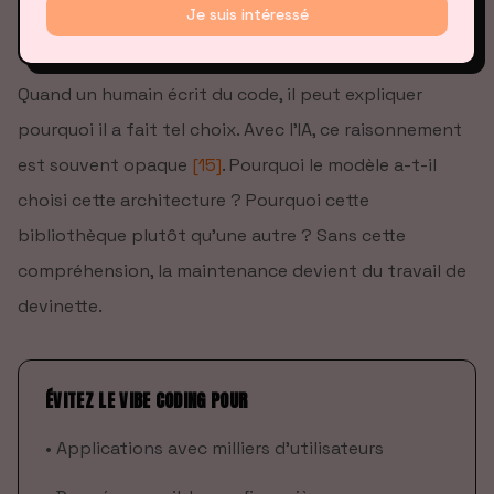
Je suis intéressé
4. MANQUE DE TRAÇABILITÉ
Quand un humain écrit du code, il peut expliquer
pourquoi il a fait tel choix. Avec l'IA, ce raisonnement
est souvent opaque
[15]
. Pourquoi le modèle a-t-il
choisi cette architecture ? Pourquoi cette
bibliothèque plutôt qu'une autre ? Sans cette
compréhension, la maintenance devient du travail de
devinette.
ÉVITEZ LE VIBE CODING POUR
•
Applications avec milliers d'utilisateurs