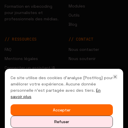
Modules
Formation en vibecoding
pour journalistes et
Outils
professionnels des médias.
Blog
//
RESSOURCES
//
CONTACT
FAQ
Nous contacter
Mentions légales
Nous soutenir
Connecter un assistant IA
Gérer les cookies
Ce site utilise des cookies d'analyse (PostHog) pour
améliorer votre expérience. Aucune donnée
personnelle n'est partagée avec des tiers.
En
savoir plus
©
2026
Vibecoding pour les journalistes. Tous
SYSTEM_READY
Accepter
droits réservés.
Refuser