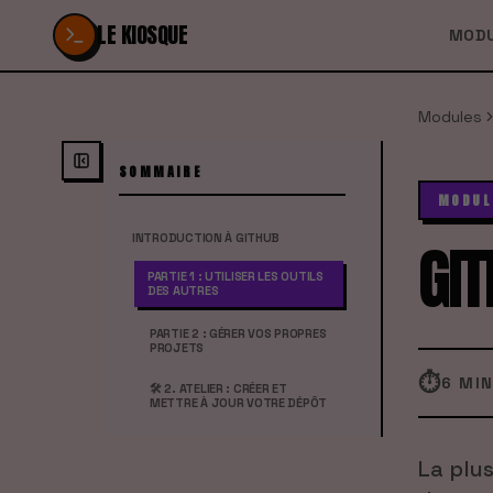
Passer au contenu
LE KIOSQUE
MOD
Modules
SOMMAIRE
MODUL
GIT
INTRODUCTION À GITHUB
PARTIE 1 : UTILISER LES OUTILS
DES AUTRES
PARTIE 2 : GÉRER VOS PROPRES
PROJETS
⏱
6 MI
🛠️ 2. ATELIER : CRÉER ET
METTRE À JOUR VOTRE DÉPÔT
La plu