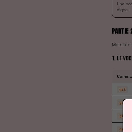
Une not
signe.
PARTIE 
Maintena
1. LE VO
Comma
git
git cl
git ad
git co