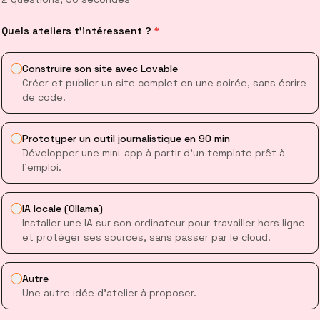
Envoyer vos sauvegardes sur votre compte GitHu
sh
Quels ateliers t’intéressent ?
*
Construire son site avec Lovable
. ATELIER : CRÉER ET METTRE À JOUR VOTRE DÉPÔT
Créer et publier un site complet en une soirée, sans écrire
de code.
uis :
Avoir un compte GitHub et avoir installé git (cherchez "install
1 : CRÉER LE DÉPÔT SUR GITHUB
Prototyper un outil journalistique en 90 min
Développer une mini-app à partir d’un template prêt à
l’emploi.
IA locale (Ollama)
Installer une IA sur son ordinateur pour travailler hors ligne
et protéger ses sources, sans passer par le cloud.
Autre
 GitHub, cliquez sur
+ > New repository
.
Une autre idée d’atelier à proposer.
nez un nom (ex:
enquete-budget-mairie
).