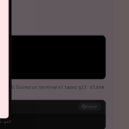
 HTTPS. Ouvrez un terminal et tapez
git clone
Copier
e.git