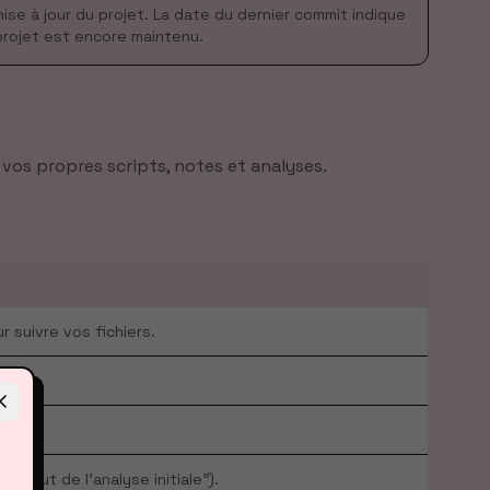
ise à jour du projet. La date du dernier commit indique
 projet est encore maintenu.
vos propres scripts, notes et analyses.
ur suivre vos fichiers.
ajout de l'analyse initiale").