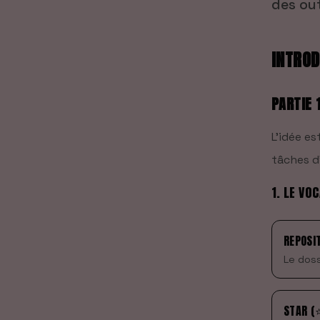
des out
INTROD
PARTIE 
L'idée e
tâches d'
1. LE VO
REPOSI
Le doss
STAR (