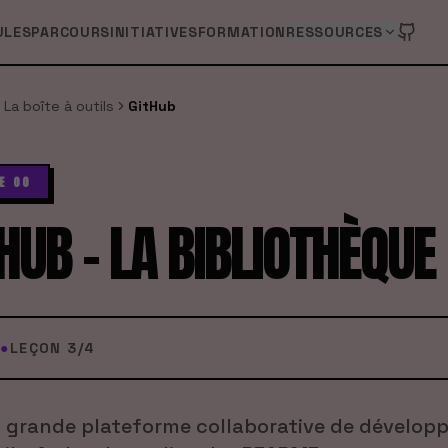
ULES
PARCOURS
INITIATIVES
FORMATION
RESSOURCES
La boîte à outils
GitHub
E 00
HUB - LA BIBLIOTHÈQUE
N
●
LEÇON
3
/
4
s grande plateforme collaborative de dévelop