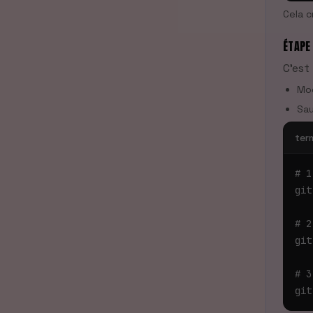
Cela c
ÉTAPE
C'est
Mod
Sau
ter
# 1
git
# 2
git
# 3
git