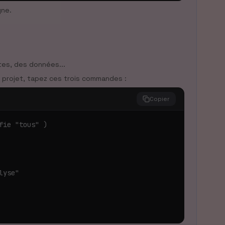
gne.
otes, des données...
 projet, tapez ces trois commandes :
Copier
ie "tous" )

yse"
