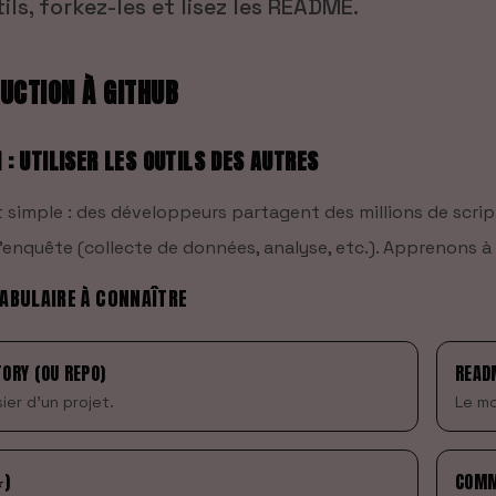
ils, forkez-les et lisez les README.
UCTION À GITHUB
1 : UTILISER LES OUTILS DES AUTRES
st simple : des développeurs partagent des millions de scr
enquête (collecte de données, analyse, etc.). Apprenons à le
CABULAIRE À CONNAÎTRE
TORY (OU REPO)
READ
ier d'un projet.
Le mo
⭐)
COMM