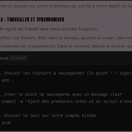
rée un dossier sur votre ordinateur qui est lié à votre dépôt en li
 3 : TRAVAILLER ET SYNCHRONISER
 le cycle de travail que vous suivrez toujours.
ifiez vos fichiers. Allez dans le dossier, ajoutez un script, des n
vegardez les changements. Dans le terminal, depuis le dossier du
minal
Terminal
. Choisir les fichiers à sauvegarder (le point "." signif
 add .

. Créer le point de sauvegarde avec un message clair

 commit -m "Ajout des premières notes et du script d'anal
. Envoyer le tout sur votre compte GitHub

 push