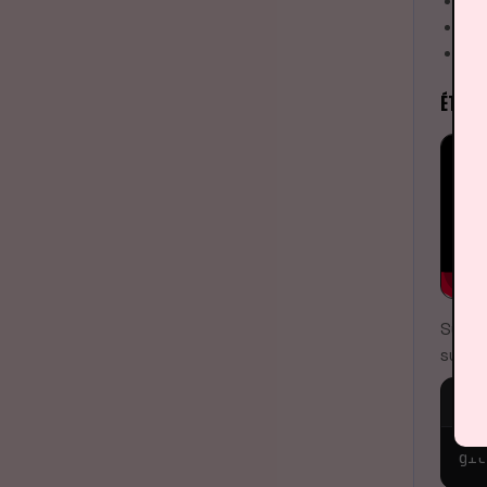
Cho
Co
Cli
ÉTAPE
Sur l
suivi 
ter
git