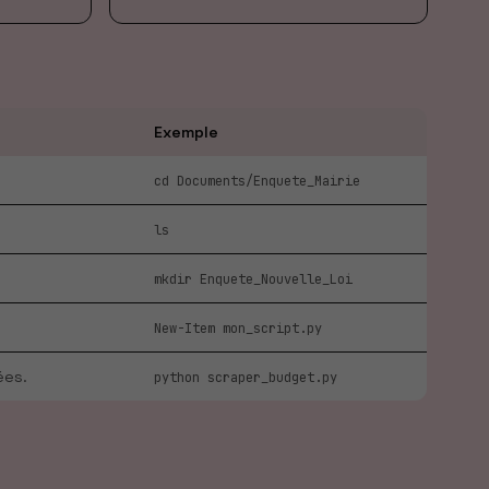
Exemple
cd Documents/Enquete_Mairie
ls
mkdir Enquete_Nouvelle_Loi
New-Item mon_script.py
ées.
python scraper_budget.py