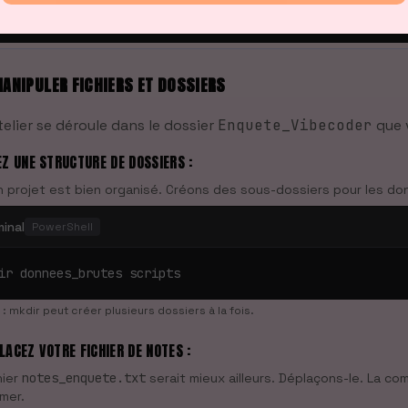
ANIPULER FICHIERS ET DOSSIERS
telier se déroule dans le dossier
Enquete_Vibecoder
que 
EZ UNE STRUCTURE DE DOSSIERS :
 projet est bien organisé. Créons des sous-dossiers pour les don
minal
PowerShell
ir donnees_brutes scripts
: mkdir peut créer plusieurs dossiers à la fois.
LACEZ VOTRE FICHIER DE NOTES :
hier
notes_enquete.txt
serait mieux ailleurs. Déplaçons-le. La 
mer.