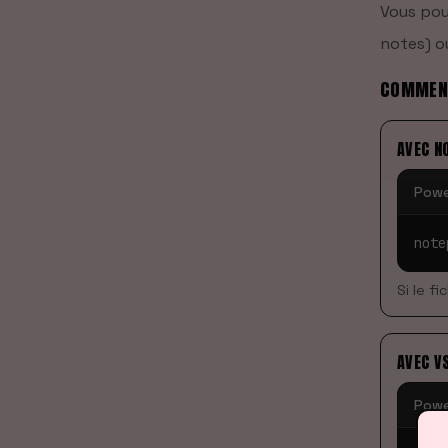
Vous pou
notes) 
COMMENT
AVEC N
Powe
note
Si le f
AVEC V
Powe