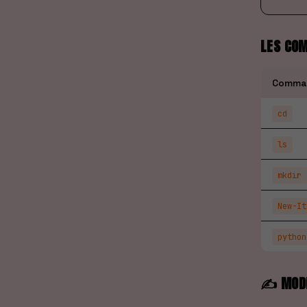
LES CO
Comma
cd
ls
mkdir
New-It
python
✍️ MODI