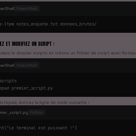
erShell
PowerShell
e-Item notes_enquete.txt donnees_brutes/
EZ ET MODIFIEZ UN SCRIPT :
 dans le dossier scripts et créons un fichier de script avec Notep
erShell
PowerShell
scripts

epad premier_script.py
otepad, écrivez la ligne de code suivante :
mier_script.py
Python
nt("Le terminal est puissant !")