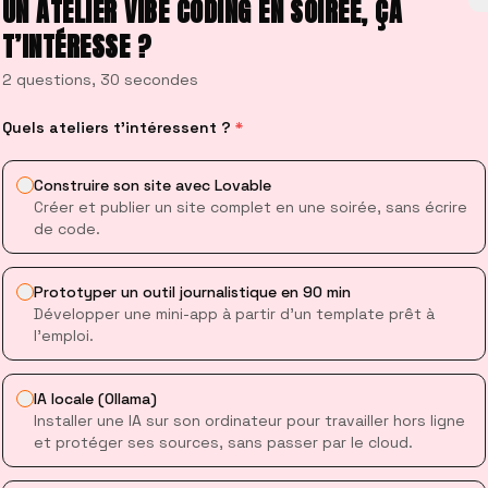
UN ATELIER VIBE CODING EN SOIRÉE, ÇA
 nom_du_fichier.txt
T’INTÉRESSE ?
 offre la coloration syntaxique et de nombreuses fonctionnalités
2 questions, 30 secondes
Quels ateliers t’intéressent ?
*
ARDER ET QUITTER :
 sauvegarder, faites
Ctrl + S
.
Construire son site avec Lovable
fermer, faites
Alt + F4
ou fermez simplement la fenêtre.
Créer et publier un site complet en une soirée, sans écrire
de code.
Prototyper un outil journalistique en 90 min
RÉER SON ESPACE DE TRAVAIL
Développer une mini-app à partir d’un template prêt à
l’emploi.
vrez votre terminal.
IA locale (Ollama)
éez un dossier pour votre enquête :
Installer une IA sur son ordinateur pour travailler hors ligne
et protéger ses sources, sans passer par le cloud.
minal
PowerShell