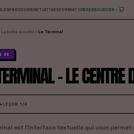
ULES
PARCOURS
INITIATIVES
FORMATION
RESSOURCES
La boîte à outils
Le Terminal
E 00
TERMINAL - LE CENTR
●
LEÇON
1
/
4
inal est l'interface textuelle qui vous permet 