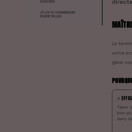
direct
DOSSIERS
📋 LES 10 COMMANDES
ESSENTIELLES
MAÎTRI
Le termi
votre ord
gérer vos
POURQUO
⚡ EFFIC
Taper 
bien pl
dans d