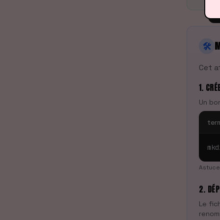
🛠️
M
Cet a
1. CRÉ
Un bon
ter
mkd
Astuce 
2. DÉP
Le fic
renom