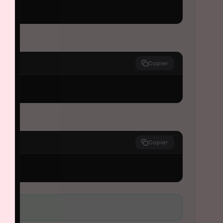
Copier
Copier
jet.