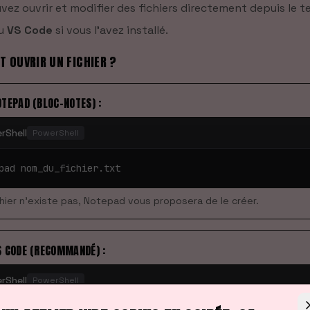
vez ouvrir et modifier des fichiers directement depuis le t
ou
VS Code
si vous l'avez installé.
 OUVRIR UN FICHIER ?
OTEPAD (BLOC-NOTES) :
rShell
PowerShell
pad nom_du_fichier.txt
ichier n'existe pas, Notepad vous proposera de le créer.
S CODE (RECOMMANDÉ) :
rShell
PowerShell