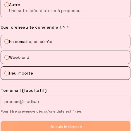
Autre
ir Enquete_Vibecoder
Une autre idée d’atelier à proposer.
trez dans ce dossier :
Quel créneau te conviendrait ?
*
minal
PowerShell
En semaine, en soirée
Enquete_Vibecoder
Week-end
éez votre premier fichier de notes :
Peu importe
erShell
PowerShell
Ton email (facultatif)
-Item notes_enquete.txt
Pour être prévenu·e dès qu’une date est fixée.
ravo ! Vous avez créé un espace de travail structuré pour votre pro
Je suis intéressé