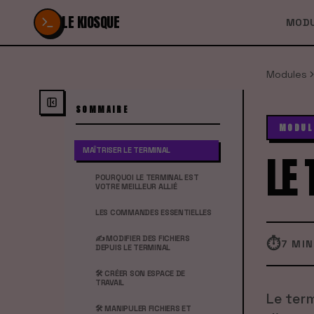
Passer au contenu
LE KIOSQUE
MOD
Modules
SOMMAIRE
MODUL
MAÎTRISER LE TERMINAL
LE 
POURQUOI LE TERMINAL EST
VOTRE MEILLEUR ALLIÉ
LES COMMANDES ESSENTIELLES
✍️ MODIFIER DES FICHIERS
⏱
7 MIN
DEPUIS LE TERMINAL
🛠️ CRÉER SON ESPACE DE
TRAVAIL
Le term
🛠️ MANIPULER FICHIERS ET