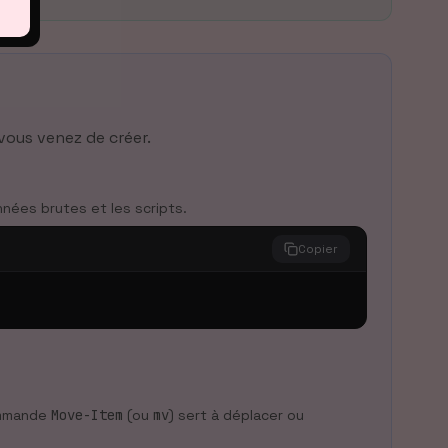
vous venez de créer.
nées brutes et les scripts.
Copier
commande
Move-Item
(ou
mv
) sert à déplacer ou