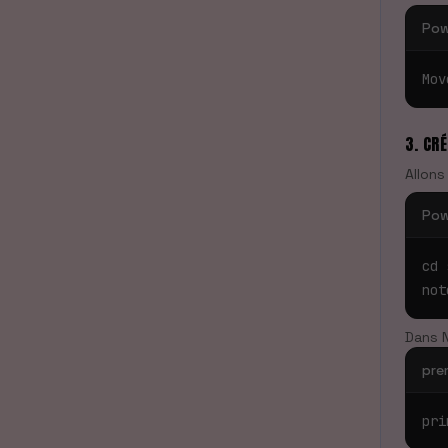
Pow
Mov
3. CRÉ
Allons
Pow
cd 
not
Dans N
pre
pri