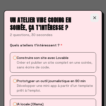
01
LE TERMINAL
UN ATELIER VIBE CODING EN
Le centre de commande : naviguer, créer
SOIRÉE, ÇA T’INTÉRESSE ?
des dossiers, installer des outils.
2 questions, 30 secondes
DÉMARRER
Quels ateliers t’intéressent ?
*
Construire son site avec Lovable
Créer et publier un site complet en une soirée,
02
sans écrire de code.
VS CODE
L'IDE indispensable pour écrire et exécuter
Prototyper un outil journalistique en 90 min
du code.
Développer une mini-app à partir d’un template
prêt à l’emploi.
DÉMARRER
IA locale (Ollama)