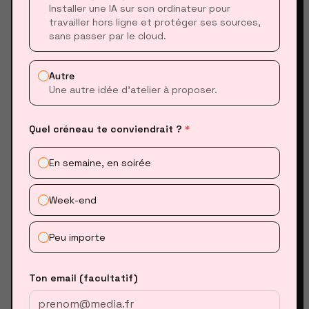
Installer une IA sur son ordinateur pour
travailler hors ligne et protéger ses sources,
03
sans passer par le cloud.
GITHUB
La bibliothèque mondiale de code :
Autre
trouver, forker et utiliser des outils.
Une autre idée d’atelier à proposer.
DÉMARRER
Quel créneau te conviendrait ?
*
En semaine, en soirée
04
LES API
Week-end
Connecter vos scripts aux services et
données externes.
Peu importe
DÉMARRER
Ton email (facultatif)