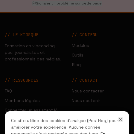
Signaler un problème sur cette page
// LE KIOSQUE
//
CONTENU
Modules
Formation en vibecoding
pour journalistes et
Outils
professionnels des médias.
Blog
//
RESSOURCES
//
CONTACT
FAQ
Nous contacter
Mentions légales
Nous soutenir
Connecter un assistant IA
Gérer les cookies
Ce site utilise des cookies d'analyse (PostHog) pour
améliorer votre expérience. Aucune donnée
personnelle n'est partagée avec des tiers.
En