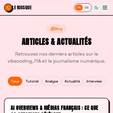
Passer au contenu
LE KIOSQUE
FR
EN
Blog
ARTICLES & ACTUALITÉS
Retrouvez nos derniers articles sur le
vibecoding, l'IA et le journalisme numérique.
Tous
Tutoriel
Analyse
Actualité
Interview
AI OVERVIEWS & MÉDIAS FRANÇAIS : CE QUE