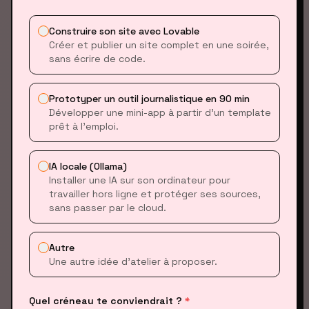
code.
Construire son site avec Lovable
Créer et publier un site complet en une soirée,
PROCHAINS RENDEZ-VOUS
sans écrire de code.
ATELIER
ATELIER VIBE CODING — FESTIVAL DE L'INFO LOCALE
·
NANTES
Prototyper un outil journalistique en 90 min
25 sept. 2026
Développer une mini-app à partir d’un template
prêt à l’emploi.
FORMATION
FORMATION VIBE CODING — SAMSA
·
PARIS
IA locale (Ollama)
8 oct. 2026
, 2 déc. 2026
Installer une IA sur son ordinateur pour
travailler hors ligne et protéger ses sources,
sans passer par le cloud.
EXPLORER LES MODULES
Autre
Une autre idée d’atelier à proposer.
TROUVER MON PARCOURS
Quel créneau te conviendrait ?
*