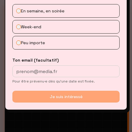
VIBECODING-EDITOR.VIBE
En semaine, en soirée
Vibecoding Assistant v1.0
Week-end
Bonjour ! Je suis ici pour vous accompagner
dans l'apprentissage du Vibe Coding. Que
voulez-vous savoir ?
Peu importe
C'est quoi le Vibe Coding ?
Ton email (facultatif)
Comment créer une extension Chrome ?
Comment utiliser Lovable ?
Pour être prévenu·e dès qu’une date est fixée.
Je suis intéressé